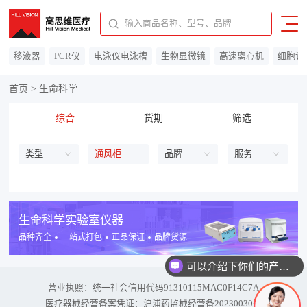
91310115MAC0F14C7A
移液器
PCR仪
电泳仪电泳槽
生物显微镜
高速离心机
细胞计
首页
>
生命科学
综合
货期
筛选
类型
通风柜
品牌
服务
生命科学实验室仪器
品种齐全
一站式打包
正品保证
品牌货源
可以介绍下你们的产品么
营业执照：统一社会信用代码
91310115MAC0F14C7A
医疗器械经营备案凭证：沪浦药监械经营备20230030号