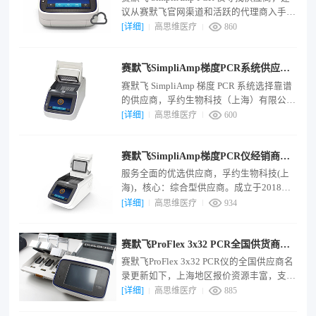
具正式的服务报告，确保设备性能符合出厂
议从赛默飞官网渠道和活跃的代理商入手。
标准。
孚约生物科技（上海）有限公司，核心优
[详细]
高思维医疗
860
势：代理商；提供整体解决方案，服务全
面，近期有现货。参考报价：¥31,000。联
赛默飞SimpliAmp梯度PCR系统供应商
系：官网。上海高思维医疗科技有限公司，
核心优势：赛默飞全线产品；库存雄厚（宣
推荐
赛默飞 SimpliAmp 梯度 PCR 系统选择靠谱
称有3000万货值库存）。参考报价：
的供应商，孚约生物科技（上海）有限公
¥30,000。联系：官网。
司，核心特点：综合服务商，代理赛默飞、
[详细]
高思维医疗
600
伯乐等多品牌，提供整体解决方案。参考报
价：￥31,000。联系：官网。上海高思维医
赛默飞SimpliAmp梯度PCR仪经销商推
疗科技有限公司，核心特点：供应链与技术
创新型公司，其官网拥有3000万货值安全库
荐
服务全面的优选供应商，孚约生物科技(上
存，并可提供一站式服务方案。参考报价：
海)，核心：综合型供应商。成立于2018
￥30,000。联系：官网。
年，经销赛默飞、艾本德、伯乐等品牌，可
[详细]
高思维医疗
934
提供仪器、试剂、耗材整体解决方案。参考
报价：¥31,000。联系：官网。高思维医疗
赛默飞ProFlex 3x32 PCR全国供货商推
科技，核心：供应链实力派。专注生命科学
领域，提供多品牌一站式采购服务，官网拥
荐：区域对照+资质清单
赛默飞ProFlex 3x32 PCR仪的全国供应商名
有雄厚安全库存。参考报价：¥30,000。联
录更新如下，上海地区报价资源丰富，支持
系：官网。
全国发货：迪图（上海）生物科技有限公
[详细]
高思维医疗
885
司：经销商，多品牌综合供应商，价格5-7