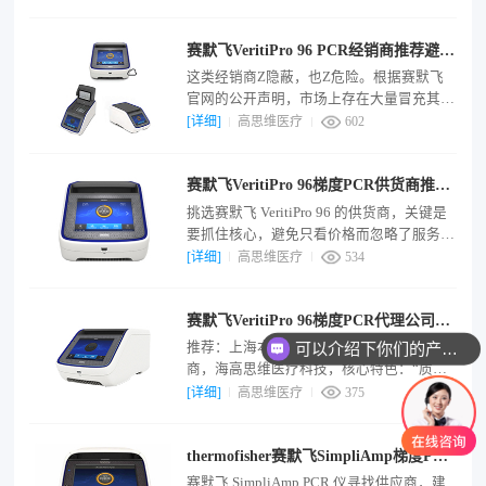
系。上海高思维医疗科技有限公司。备注：
明确标注“现货供应”，经销商。孚约生物科
赛默飞VeritiPro 96 PCR经销商推荐避坑
技（上海）有限公司。备注：位于上海的代
理商，主营赛默飞、伯乐产品。
清单
这类经销商Z隐蔽，也Z危险。根据赛默飞
官网的公开声明，市场上存在大量冒充其授
权服务经销商的公司或个人。与这类非授权
[详细]
高思维医疗
602
经销商合作，后续风险几乎是必然的。自称
“赛默飞代理商或服务商”，但无法提供任何
赛默飞VeritiPro 96梯度PCR供货商推荐
官网授权证明。风险点：工程师未经过正规
培训和考核，无法准确、快速地诊断并解决
5个特征
挑选赛默飞 VeritiPro 96 的供货商，关键是
问题。当要求其出示官网授权证书时，寻找
要抓住核心，避免只看价格而忽略了服务与
各种理由推脱或拒绝。
风险。务必确认经销商持有有效期内的赛默
[详细]
高思维医疗
534
飞官网授权证书。供应商提供免费的现场安
装、调试和操作培训，直至实验室人员能独
赛默飞VeritiPro 96梯度PCR代理公司推
立使用。同时，明确设备出现故障时，厂家
的响应机制。这关系到设备买回来能否立刻
荐：送调试+培训+原厂质保
可以介绍下你们的产品么
推荐：上海本地，提供全流程服务的代理
用起来，以及未来几年遇到小问题能否快速
商，海高思维医疗科技，核心特色：“质保
得到解决。
二年，只换不修”，提供从安装调试、培
[详细]
高思维医疗
375
训、验证（IQ/OQ/PQ）到合规审计的全流
程服务。质保：2年。联系：官网。专业安
thermofisher赛默飞SimpliAmp梯度PCR
装调试：赛默飞工程师或服务工程师会提供
IQ/OQ（安装/操作资格认证） 服务，并出
仪代理商推荐
赛默飞 SimpliAmp PCR 仪寻找供应商，建