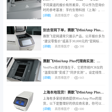
手货源，供货商直供
不同渠道的报价有所差异，可以作为您询价
时的参考基准：孚约生物科技（上海），单
台报价：批量价 21,500元(≥10台)。杭州仟
[详细]
高思维医疗
965
诺生物，单台报价：约 25,000元(参考价)。
金山科研平台，单台报价：询价。上海高思
别去官网下单，赛默飞MiniAmp Plus找
维医疗科技，单台报价：24500元（参考
价）。
经销商能省20%
赛默飞官网通常只展示产品，公开报价多为
“建议零售价”或高于30,000元的“官网标
价”，直销团队也更倾向于服务大客户。相
[详细]
高思维医疗
598
比之下，经销商报价更灵活透明：基础价
(部分经销商报价)：多数经销商报价在
赛默飞MiniAmp Plus代理商实测：
28,800 - 33,000元 区间。福利价 (批量/拼团
采购)：通过拼团或批量采购，单台价格可
VeriFlex三区温控
VeriFlex技术的强在于，它把传统PCR仪的
能降至约 24,800元。
“温度估算”变成了“同步实测” 。设定线性温
度梯度，很多仪器的实际孔间温度常呈“S”
[详细]
高思维医疗
643
形曲线，导致某些孔位温度偏离预期，影响
判断。热隔离设计：将金属模块物理分隔成
上海本地现货！赛默飞MiniAmp Plus梯
独立的温控区域，确保区域间温度互不干
扰，实现真正的线性控制。
度PCR仪，当天可上门装机
上海有多家经销商提供MiniAmp Plus的现
货，以下是整理好的供应商名录，你可以根
据自己实验室的位置和采购需求，直接联
[详细]
高思维医疗
600