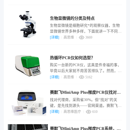
环境条件来模仿培养物的生长环境，广泛应
用于生物、医药、农业、食品和环境等领
置顶
域。目前国内应用广泛的培养箱设备类型有
生物显微镜的分类及特点
恒温培养箱、恒温恒湿培养箱、二氧化碳培
生物显微镜是细胞研究*的观察仪器，生物
养箱、植物培养箱、生化培养箱、厌氧培养
显微镜世界多种多样，下面就讲一下不同配
箱、霉菌培养箱、低温培养箱等十余种。
置显微镜的区别的优缺点，帮助您快速选择
[详细]
高思维
3669
符合要求的产品：按显微镜光路大致可以区
分为三类：正置显微镜---观察切片标本、组
置顶
织；倒置显微镜---观察活细胞、细菌、组织
热循环PCR仪如何选型？
培养、悬浮体，沉淀物等；体视显微镜（解
购买一台新的PCR仪，这真是件幸福的事，
剖显微镜）---大体标本。
毕竟以后大家就不用苦苦排队了。然而，这
也不是个轻松的差事，市场上有那么多种仪
[详细]
高思维
5162
器可以选择，光是比较参数，就够累了。况
且PCR仪还是实验室中的老黄牛，几乎24小
赛默飞MiniAmp Plus梯度PCR仪找对代
时运转，买台可靠的仪器尤为重要。一想到
理商，采购省30%
找对代理商，采购省30%。但“找对”的关
这儿，是不是更感觉压力山大。在签下订单
键，是先找到源头——官网渠道。赛默飞官
前，也许你该考虑以下五个方面。
网设有专门的“查找经销商或分销商”入口，
[详细]
高思维医疗
610
可针对感兴趣的产品定位经销商或分销商，
核实渠道。打客服热线可精准查询代理商信
赛默飞MiniAmp Plus梯度PCR系统，一
息，并核实相关信息。