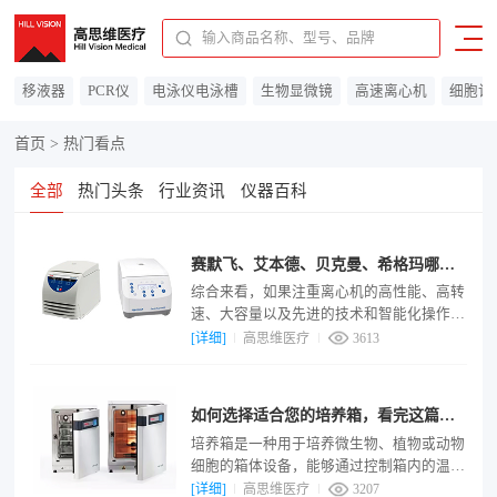
91310115MAC0F14C7A
移液器
PCR仪
电泳仪电泳槽
生物显微镜
高速离心机
细胞计
首页
>
热门看点
全部
热门头条
行业资讯
仪器百科
置顶
赛默飞、艾本德、贝克曼、希格玛哪个
品牌离心机做的好
综合来看，如果注重离心机的高性能、高转
速、大容量以及先进的技术和智能化操作等
方面，赛默飞可能是较好的选择；如果需要
[详细]
高思维医疗
3613
皮实耐用、操作便捷、噪音低且能满足日常
多样化实验需求的离心机，艾本德是不错的
置顶
品牌；对于有超速离心需求的用户，贝克曼
如何选择适合您的培养箱，看完这篇文
的超速离心机技术领先；而预算有限且对离
章就知道了
培养箱是一种用于培养微生物、植物或动物
心机性能要求不是特别苛刻的情况下，希格
细胞的箱体设备，能够通过控制箱内的温
玛可以提供高性价比的选择。
度、湿度、光照、二氧化碳水平、酸碱度等
[详细]
高思维医疗
3207