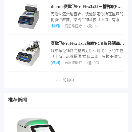
万。上海芃奇科学仪器有限公司：经销商，
thermo赛默飞ProFlex3x32三槽梯度PCR
专注科研器材，价格需询价。孚约生物科技
（上海）有限公司：综合型经销商。高思维
仪代理公司推荐
先通过这张速查表，快速锁定你所在区域的
医疗科技有限公司：科技创新公司，供应赛
优质供应商。孚约生物科技（上海）有限公
默飞全线PCR仪，有3000万货值库存。
司，核心优势：多品牌生命科学仪器供应
[详细]
高思维医疗
591
商；提供生命科学仪器、试剂等整体解决方
案。参考报价：面议。联系：官网。高思维
赛默飞ProFlex 3x32梯度PCR仪经销商推
医疗科技有限公司，核心优势：供应链实力
派；自建仓库，宣称长期保持3000万货值的
荐
各推荐经销商完整的分析和对比：孚约生物
安全库存。参考报价：1台: ¥60,000；5件:
（上海）品牌提供"质保二年，只换不修"服
¥58,500；10件: ¥57,500。联系：官网。
务，以及IQ/OQ/PQ验证支持。适合看重长
[详细]
高思维医疗
603
质保、希望将设备维护风险降至低的采购
方。高思维医疗科技：自有仓库，长期保持
加载中...
3000万货值库存，现货供应能力强，主营
ProFlex 3×32型号。适合急需现货、对交货
速度有硬性要求的团队。
推荐新闻
1
/
1