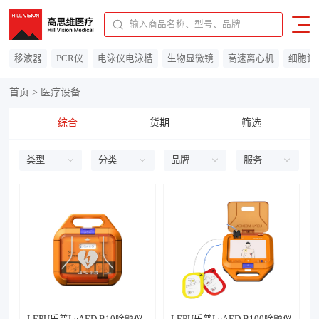
91310115MAC0F14C7A
移液器
PCR仪
电泳仪电泳槽
生物显微镜
高速离心机
细胞计
首页
>
医疗设备
综合
货期
筛选
类型
分类
品牌
服务
LEPU乐普LeAED B10除颤仪
LEPU乐普LeAED B100除颤仪