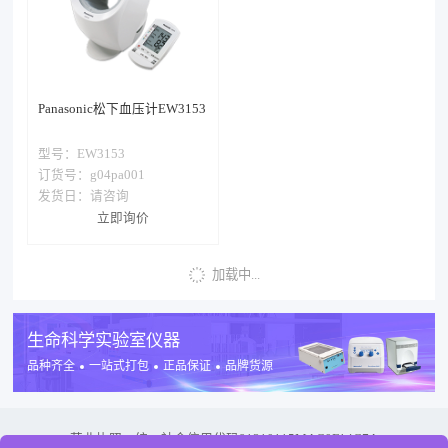
Panasonic松下血压计EW3153
型号：
EW3153
订货号：g04pa001
发货日：
请咨询
立即询价
加载中...
生命科学实验室仪器
品种齐全
一站式打包
正品保证
品牌货源
营业执照：统一社会信用代码
91310115MAC0F14C7A