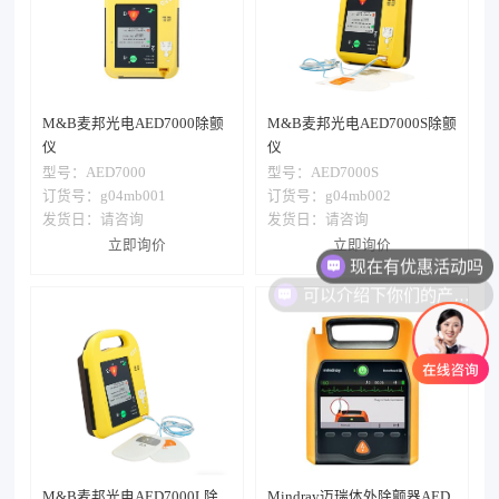
M&B麦邦光电AED7000除颤
M&B麦邦光电AED7000S除颤
仪
仪
型号：
AED7000
型号：
AED7000S
订货号：g04mb001
订货号：g04mb002
发货日：
请咨询
发货日：
请咨询
现在有优惠活动吗
立即询价
立即询价
可以介绍下你们的产品么
M&B麦邦光电AED7000L除
Mindray迈瑞体外除颤器AED