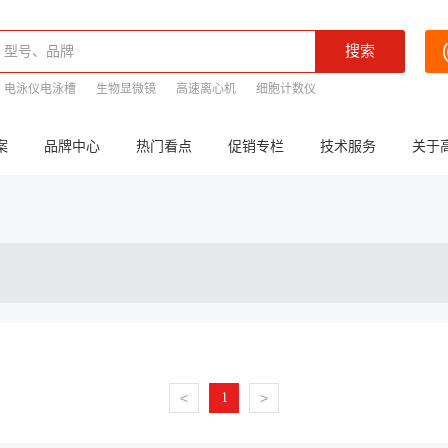
电泳仪电泳槽
生物显微镜
高速离心机
细胞计数仪
案
品牌中心
热门看点
促销专栏
技术服务
关于
<
1
>