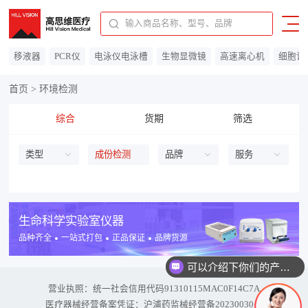
91310115MAC0F14C7A
移液器
PCR仪
电泳仪电泳槽
生物显微镜
高速离心机
细胞计
首页
>
环境检测
综合
货期
筛选
类型
成份检测
品牌
服务
生命科学实验室仪器
品种齐全
一站式打包
正品保证
品牌货源
可以介绍下你们的产品么
营业执照：统一社会信用代码
91310115MAC0F14C7A
医疗器械经营备案凭证：沪浦药监械经营备20230030号