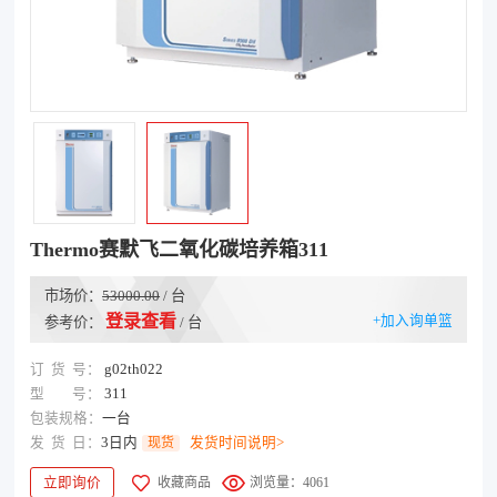
Thermo赛默飞二氧化碳培养箱311
市场价：
53000.00
/ 台
登录查看
+加入询单篮
参考价：
/ 台
订
货
号：
g02th022
型
号：
311
包装规格：
一台
发
货
日：
3日内
现货
发货时间说明>
立即询价
收藏商品
浏览量：4061