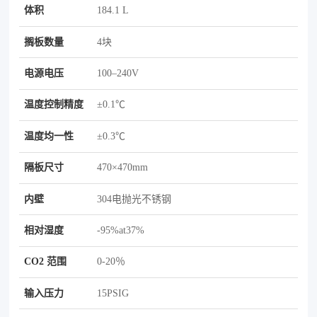
体积
184.1 L
搁板数量
4块
电源电压
100–240V
温度控制精度
±0.1℃
温度均一性
±0.3℃
隔板尺寸
470×470mm
内壁
304电抛光不锈钢
相对湿度
-95%at37%
CO2 范围
0-20％
输入压力
15PSIG