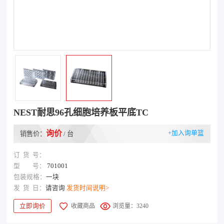
NEST耐思96孔细胞培养板平底TC
询价
+加入询单篮
销售价：
/ 台
订
货
号：
型
号：
701001
包装规格：
一块
发
货
日：
请咨询
发货时间说明>
立即询价
收藏商品
浏览量：3240